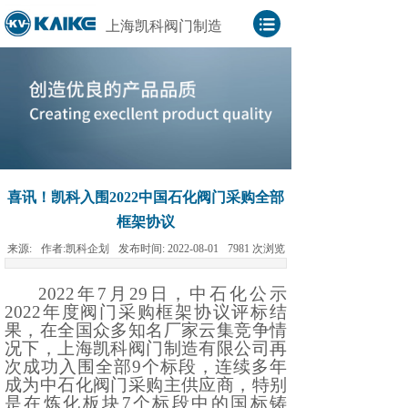
上海凯科阀门制造
喜讯！凯科入围2022中国石化阀门采购全部
框架协议
来源:
作者:
凯科企划
发布时间:
2022-08-01
7981
次浏览
2022
年
7
月
29
日，中石化公示
2022
年度阀门采购框架协议评标结
果，在全国众多知名厂家云集竞争情
况下，上海凯科阀门制造有限公司再
次成功入围全部
9
个标段，连续多年
成为中石化阀门采购主供应商，特别
是在炼化板块
7
个标段中的国标铸