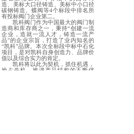
造、美标大口径铸造、美标中小口径
碳钢铸造、蝶阀等
4
个标段中排名所
有投标阀门企业第二。
凯科阀门作为中国最大的阀门制
造商和库存商之一，秉持“创建一流
企业，造就一流人才，铸造一流产
品”的企业宗旨，打造了业内知名的
“凯科”品牌。本次全标段中标中石化
项目，是对凯科自身创造力、品牌价
值以及综合实力的肯定。
凯科将以此为契机，抓住机遇，
抢占先机，推进产品结构的不断优
化、产业的不断升级和自主创新能力
的不断提高，进一步做强做专企业，
不断赶超国际同行先进水平，力争将
凯科打造成国内领先、具有较强国际
竞争力的品牌！
上一篇：
冬日暖阳普照，凯科喜......
下一篇：
凯科“易派客.云展”......