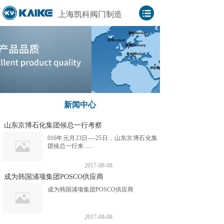
上海凯科阀门制造
新闻中心
山东京博石化集团候总一行考察
016年元月23日----25日，山东京博石化集
团候总一行来......
2017-08-08
成为韩国浦项集团POSCO供应商
成为韩国浦项集团POSCO供应商
2017-08-08