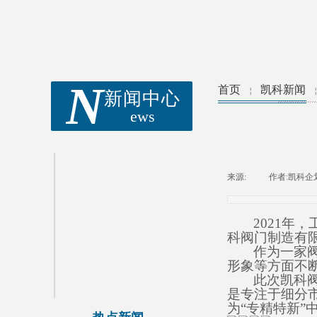
N
首页
凯科新闻
￤
新闻中心
ews
凯科新闻
来源:
|
作者:
凯科企
企业视频
2021
年，
科阀门制造有
媒体关注
作为一家
形象等方面不
此次凯科
新闻专题
冬日暖阳普照，凯科喜迎贵客
是专注于细分
凯科入选上海市市级企业技术
为“专精特新”
中心名单